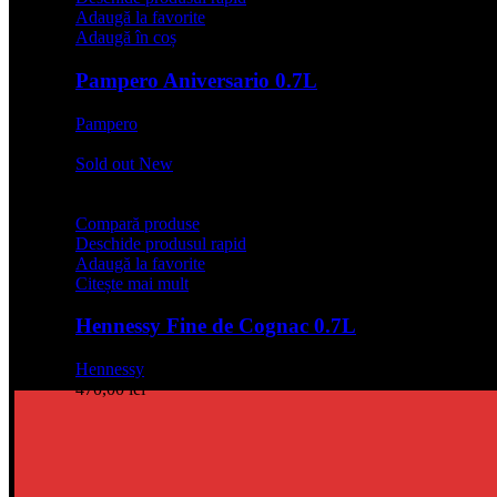
Adaugă la favorite
Adaugă în coș
Pampero Aniversario 0.7L
Pampero
129,99
lei
Sold out
New
Compară produse
Deschide produsul rapid
Adaugă la favorite
Citește mai mult
Hennessy Fine de Cognac 0.7L
Hennessy
470,00
lei