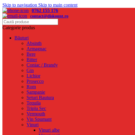
Skip to navigation
Skip to main content
0762 155 176
contact@diskount.ro
Categorie produs
Băuturi
Absinth
Armagnac
Bere
Bitter
Coniac / Brandy
Gin
Lichior
Prosecco
Rom
Șampanie
Seturi Bautura
Tequila
Triplu Sec
Vermouth
Vin Spumant
Vinuri
Vinuri albe