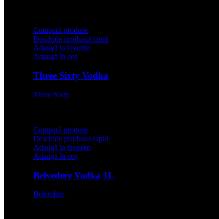
64,99
lei
Compară produse
Deschide produsul rapid
Adaugă la favorite
Adaugă în coș
Three Sixty Vodka
Three Sixty
64,99
lei
Compară produse
Deschide produsul rapid
Adaugă la favorite
Adaugă în coș
Belvedere Vodka 1L
Belvedere
199,99
lei