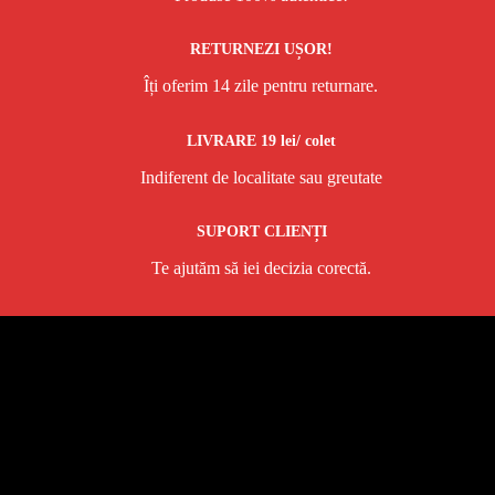
RETURNEZI UȘOR!
Îți oferim 14 zile pentru returnare.
LIVRARE 19 lei/ colet
Indiferent de localitate sau greutate
SUPORT CLIENȚI
Te ajutăm să iei decizia corectă.