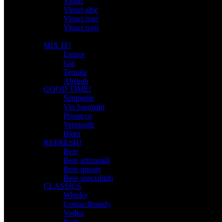
Vinuri
Vinuri albe
Vinuri roze
Vinuri roșii
MIX IT!
Liquor
Gin
Tequila
Absinth
GOOD TIME!
Șampanie
Vin Spumant
Prosecco
Vermouth
Bitter
REFRESH!
Bere
Bere artizanală
Bere import
Bere specialități
CLASSICS
Whisky
Coniac/Brandy
Vodka
Rom