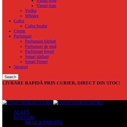
Vinuri roșii
Vinuri roze
Vodka
Whisky
Cafea
Cafea boabe
Creme
Parfumuri
Parfumuri bărbați
Parfumuri de nișă
Parfumuri femei
Seturi bărbați
Seturi Femei
Siropuri
Search
LIVRARE RAPIDĂ PRIN CURIER, DIRECT DIN STOC!
ACASĂ
BĂUTURI
MEAL & FRIENDS