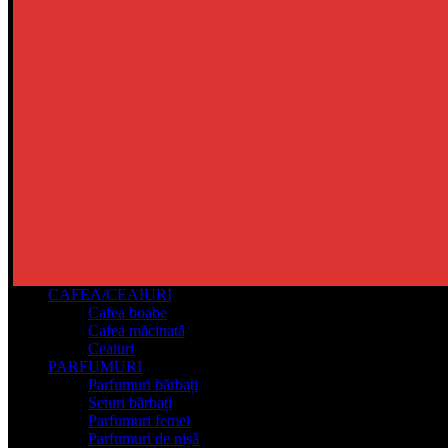
CAFEA/CEAIURI
Cafea boabe
Cafea măcinată
Ceaiuri
PARFUMURI
Parfumuri bărbați
Seturi bărbați
Parfumuri femei
Parfumuri de nișă