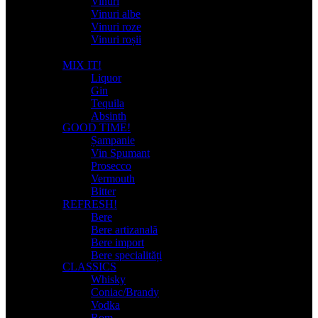
Vinuri
Vinuri albe
Vinuri roze
Vinuri roșii
MIX IT!
Liquor
Gin
Tequila
Absinth
GOOD TIME!
Șampanie
Vin Spumant
Prosecco
Vermouth
Bitter
REFRESH!
Bere
Bere artizanală
Bere import
Bere specialități
CLASSICS
Whisky
Coniac/Brandy
Vodka
Rom