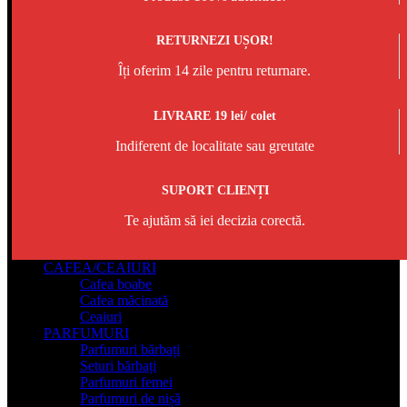
RETURNEZI UȘOR!
Îți oferim 14 zile pentru returnare.
LIVRARE 19 lei/ colet
Indiferent de localitate sau greutate
SUPORT CLIENȚI
Te ajutăm să iei decizia corectă.
CAFEA/CEAIURI
Cafea boabe
Cafea măcinată
Ceaiuri
PARFUMURI
Parfumuri bărbați
Seturi bărbați
Parfumuri femei
Parfumuri de nișă