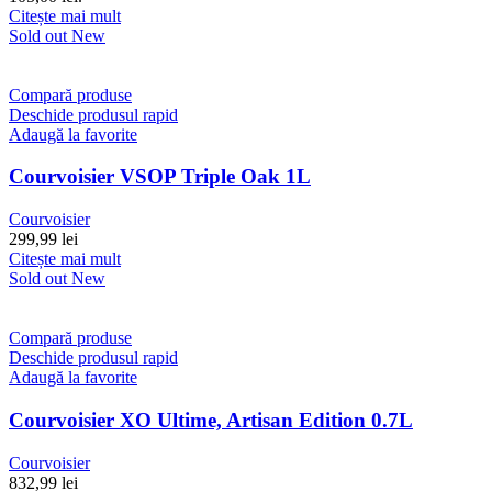
Citește mai mult
Sold out
New
Compară produse
Deschide produsul rapid
Adaugă la favorite
Courvoisier VSOP Triple Oak 1L
Courvoisier
299,99
lei
Citește mai mult
Sold out
New
Compară produse
Deschide produsul rapid
Adaugă la favorite
Courvoisier XO Ultime, Artisan Edition 0.7L
Courvoisier
832,99
lei