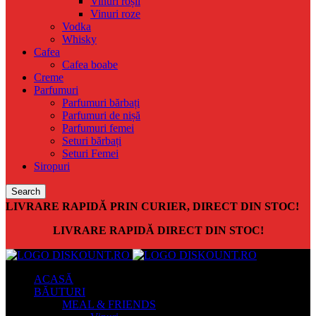
Vinuri roșii
Vinuri roze
Vodka
Whisky
Cafea
Cafea boabe
Creme
Parfumuri
Parfumuri bărbați
Parfumuri de nișă
Parfumuri femei
Seturi bărbați
Seturi Femei
Siropuri
Search
LIVRARE RAPIDĂ PRIN CURIER, DIRECT DIN STOC!
LIVRARE RAPIDĂ DIRECT DIN STOC!
ACASĂ
BĂUTURI
MEAL & FRIENDS