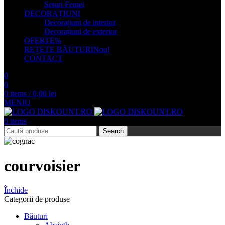
Seturi Femei
DECORAȚIUNI
Decorațiuni de interior
Decorațiuni de exterior
OFERTE
%
REȚETE BĂUTURI
Nou!
CONTACT
0
0
0
items
/
0,00
lei
MENIU
0
items
Search
courvoisier
Închide
Categorii de produse
Băuturi