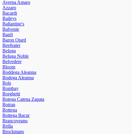
Averna Amaro
Azzaro
Bacardi
Baileys
Ballantine's
Balvenie
Banfi
Baron Otard
Beefeater
Beluga
Beluga Noble
Belvedere
Bloom
Boddega Aleanna
Bodega Aleanna
Bols
Bombay
Borghetti
Botega Catena Zapata
Botran
Bottega
Bottega Bacur
Brancoveanu
Brilla
Brockmans