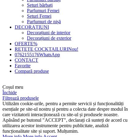
Seturi bărbați
Parfumuri Femei
Seturi Femei
Parfumuri de nișă
DECORAȚIUNI
Decorațiuni de interior
Decorațiuni de exterior
OFERTE
%
REȚETE COCKTAILURI
Nou!
0762155176
WhatsApp
CONTACT
Favorite
Compară produse
Coșul meu
Închide
Filtrează produsele
Utilizăm cookie-urile, pentru a permite servicii și funcționalități
esențiale pe site-ul nostru și pentru a colecta date despre modul în
care vizitatorii interacționează cu site-ul și produsele noastre.
Apăsând pe butonul "ACCEPT", declarați că sunteți de acord cu
utilizarea acestor instrumente pentru publicitate, analiză
funcționalitate site și suport. Mulțumim.
More info
More info
Accept