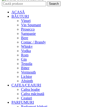
Search
ACASĂ
BĂUTURI
Vinuri
Vin Spumant
Prosecco
Șampanie
Bere
Coniac / Brandy
Whisky
Vodka
Rom
Gin
Tequila
Bitter
Vermouth
Lichior
Absinth
CAFEA/CEAIURI
Cafea boabe
Cafea măcinată
Ceaiuri
PARFUMURI
Parfumuri bărbați