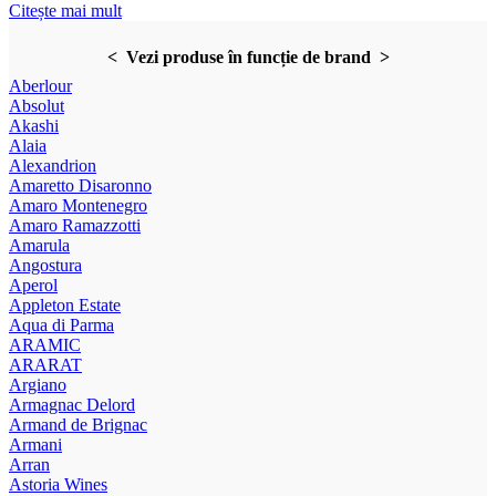
Citește mai mult
< Vezi produse în funcție de brand >
Aberlour
Absolut
Akashi
Alaia
Alexandrion
Amaretto Disaronno
Amaro Montenegro
Amaro Ramazzotti
Amarula
Angostura
Aperol
Appleton Estate
Aqua di Parma
ARAMIC
ARARAT
Argiano
Armagnac Delord
Armand de Brignac
Armani
Arran
Astoria Wines