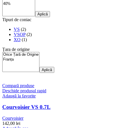
Aplică
Tipuri de coniac
VS
(2)
VSOP
(2)
XO
(1)
Țara de origine
Aplică
Compară produse
Deschide produsul rapid
Adaugă la favorite
Courvoisier VS 0.7L
Courvoisier
142,00
lei