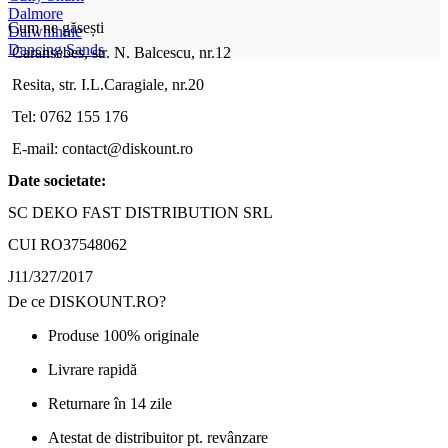
Dalmore
Cum ne găsești
Dalwhinnie
Dancing Sands
Caransebes, str. N. Balcescu, nr.12
Resita, str. I.L.Caragiale, nr.20
Tel: 0762 155 176
E-mail: contact@diskount.ro
Date societate:
SC DEKO FAST DISTRIBUTION SRL
CUI RO37548062
J11/327/2017
De ce DISKOUNT.RO?
Produse 100% originale
Livrare rapidă
Returnare în 14 zile
Atestat de distribuitor pt. revânzare