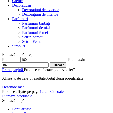
Creme
Decorațiuni
Decorațiuni de exterior
Decorațiuni de interior
Parfumuri
Parfumuri bărbați
Parfumuri de nișă
Parfumuri femei
Seturi bărbați
Seturi Femei
Siropuri
Filtrează după preț
Preț minim
Preț maxim
Filtrează
Prima pagină
Produse etichetate „courvoisier”
Afișez toate cele 5 rezultate
Sortat după popularitate
Deschide meniu
Produse afișate pe pag.
12
24
36
Toate
Filtrează produsele
Sortează după:
Popularitate