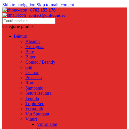
Skip to navigation
Skip to main content
0762 155 176
contact@diskount.ro
Categorie produs
Băuturi
Absinth
Armagnac
Bere
Bitter
Coniac / Brandy
Gin
Lichior
Prosecco
Rom
Șampanie
Seturi Bautura
Tequila
Triplu Sec
Vermouth
Vin Spumant
Vinuri
Vinuri albe