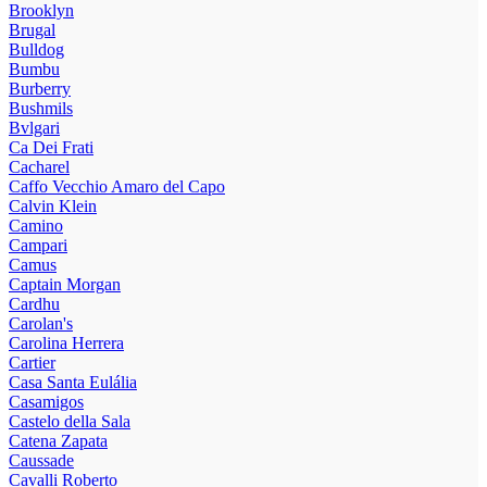
Brooklyn
Brugal
Bulldog
Bumbu
Burberry
Bushmils
Bvlgari
Ca Dei Frati
Cacharel
Caffo Vecchio Amaro del Capo
Calvin Klein
Camino
Campari
Camus
Captain Morgan
Cardhu
Carolan's
Carolina Herrera
Cartier
Casa Santa Eulália
Casamigos
Castelo della Sala
Catena Zapata
Caussade
Cavalli Roberto