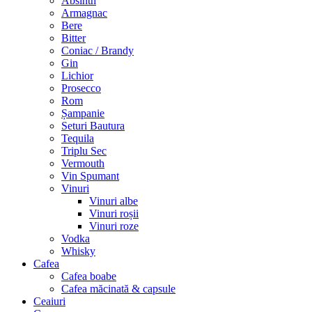
Absinth
Armagnac
Bere
Bitter
Coniac / Brandy
Gin
Lichior
Prosecco
Rom
Șampanie
Seturi Bautura
Tequila
Triplu Sec
Vermouth
Vin Spumant
Vinuri
Vinuri albe
Vinuri roșii
Vinuri roze
Vodka
Whisky
Cafea
Cafea boabe
Cafea măcinată & capsule
Ceaiuri