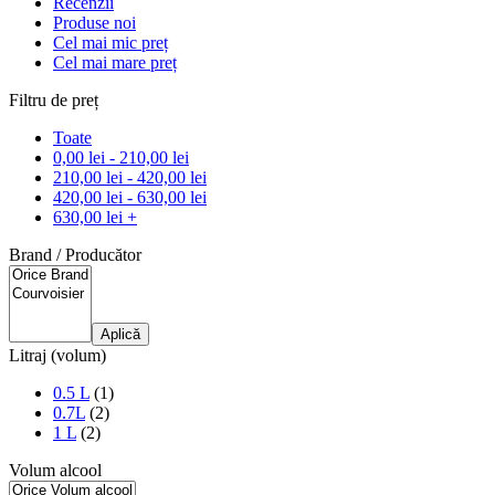
Recenzii
Produse noi
Cel mai mic preț
Cel mai mare preț
Filtru de preț
Toate
0,00
lei
-
210,00
lei
210,00
lei
-
420,00
lei
420,00
lei
-
630,00
lei
630,00
lei
+
Brand / Producător
Aplică
Litraj (volum)
0.5 L
(1)
0.7L
(2)
1 L
(2)
Volum alcool