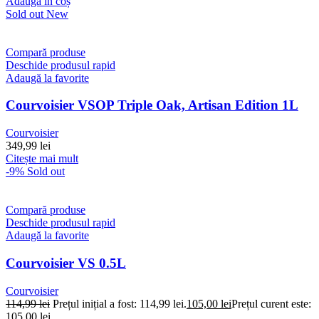
Adaugă în coș
Sold out
New
Compară produse
Deschide produsul rapid
Adaugă la favorite
Courvoisier VSOP Triple Oak, Artisan Edition 1L
Courvoisier
349,99
lei
Citește mai mult
-9%
Sold out
Compară produse
Deschide produsul rapid
Adaugă la favorite
Courvoisier VS 0.5L
Courvoisier
114,99
lei
Prețul inițial a fost: 114,99 lei.
105,00
lei
Prețul curent este:
105,00 lei.