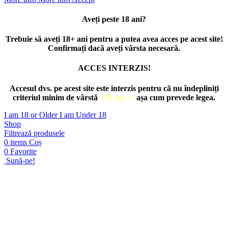
Aveți peste 18 ani?
Trebuie să aveți 18+ ani pentru a putea avea acces pe acest site!
Confirmați dacă aveți vârsta necesară.
ACCES INTERZIS!
Accesul dvs. pe acest site este interzis pentru că nu îndepliniți
criteriul minim de vârstă
(18 ani +)
așa cum prevede legea.
I am 18 or Older
I am Under 18
Shop
Filtrează produsele
0
items
Coș
0
Favorite
Sună-ne!