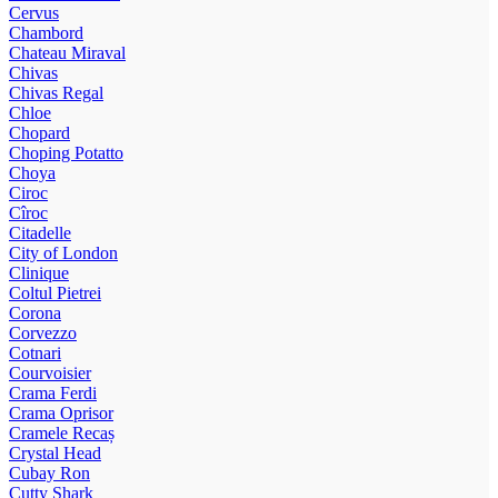
Cervus
Chambord
Chateau Miraval
Chivas
Chivas Regal
Chloe
Chopard
Choping Potatto
Choya
Ciroc
Cîroc
Citadelle
City of London
Clinique
Coltul Pietrei
Corona
Corvezzo
Cotnari
Courvoisier
Crama Ferdi
Crama Oprisor
Cramele Recaș
Crystal Head
Cubay Ron
Cutty Shark