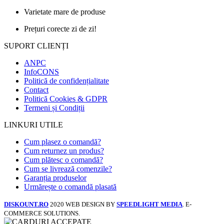
Varietate mare de produse
Prețuri corecte zi de zi!
SUPORT CLIENȚI
ANPC
InfoCONS
Politică de confidențialitate
Contact
Politică Cookies & GDPR
Termeni și Condiții
LINKURI UTILE
Cum plasez o comandă?
Cum returnez un produs?
Cum plătesc o comandă?
Cum se livrează comenzile?
Garanția produselor
Urmărește o comandă plasată
DISKOUNT.RO
2020 WEB DESIGN BY
SPEEDLIGHT MEDIA
. E-
COMMERCE SOLUTIONS.