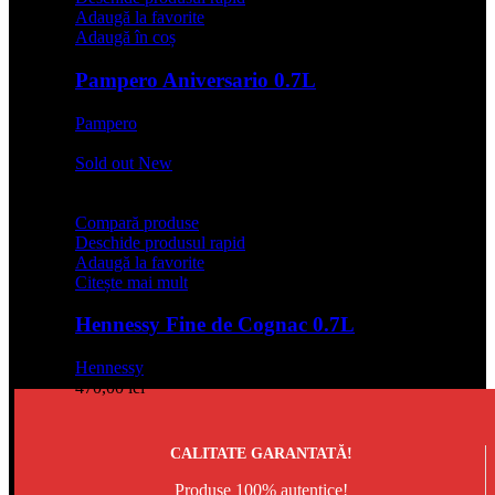
Adaugă la favorite
Adaugă în coș
Pampero Aniversario 0.7L
Pampero
129,99
lei
Sold out
New
Compară produse
Deschide produsul rapid
Adaugă la favorite
Citește mai mult
Hennessy Fine de Cognac 0.7L
Hennessy
470,00
lei
CALITATE GARANTATĂ!
Produse 100% autentice!