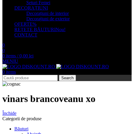
Seturi Femei
DECORAȚIUNI
Decorațiuni de interior
Decorațiuni de exterior
OFERTE
%
REȚETE BĂUTURI
Nou!
CONTACT
0
0
0
items
/
0,00
lei
MENIU
0
items
Search
vinars brancoveanu xo
Închide
Categorii de produse
Băuturi