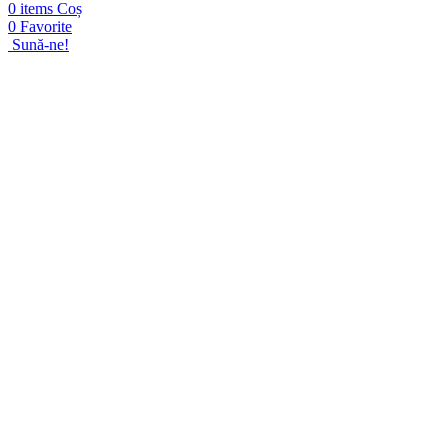
0
items
Coș
0
Favorite
Sună-ne!