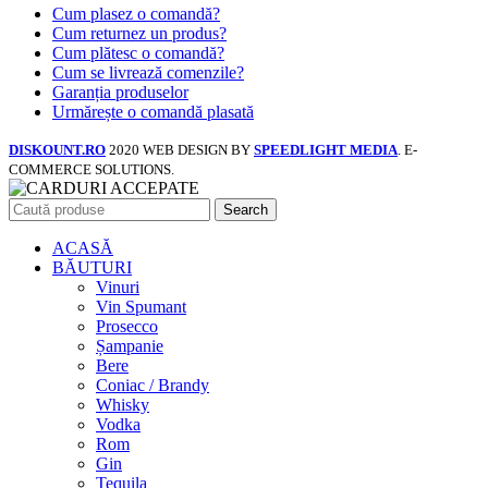
Cum plasez o comandă?
Cum returnez un produs?
Cum plătesc o comandă?
Cum se livrează comenzile?
Garanția produselor
Urmărește o comandă plasată
DISKOUNT.RO
2020 WEB DESIGN BY
SPEEDLIGHT MEDIA
. E-
COMMERCE SOLUTIONS.
Search
ACASĂ
BĂUTURI
Vinuri
Vin Spumant
Prosecco
Șampanie
Bere
Coniac / Brandy
Whisky
Vodka
Rom
Gin
Tequila