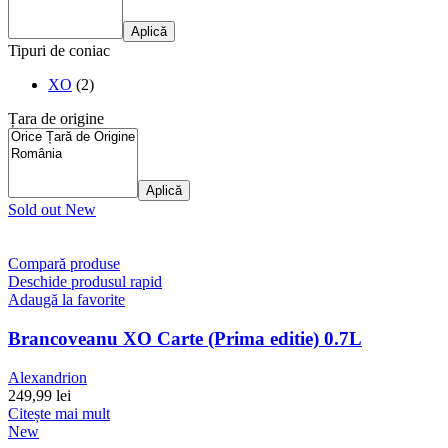
Aplică
Tipuri de coniac
XO
(2)
Țara de origine
Aplică
Sold out
New
Compară produse
Deschide produsul rapid
Adaugă la favorite
Brancoveanu XO Carte (Prima editie) 0.7L
Alexandrion
249,99
lei
Citește mai mult
New