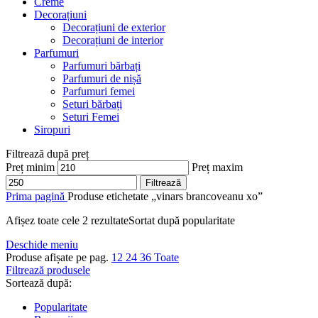
Creme
Decorațiuni
Decorațiuni de exterior
Decorațiuni de interior
Parfumuri
Parfumuri bărbați
Parfumuri de nișă
Parfumuri femei
Seturi bărbați
Seturi Femei
Siropuri
Filtrează după preț
Preț minim
Preț maxim
Filtrează
Prima pagină
Produse etichetate „vinars brancoveanu xo”
Afișez toate cele 2 rezultate
Sortat după popularitate
Deschide meniu
Produse afișate pe pag.
12
24
36
Toate
Filtrează produsele
Sortează după:
Popularitate