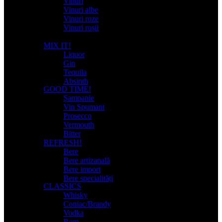
Vinuri
Vinuri albe
Vinuri roze
Vinuri roșii
MIX IT!
Liquor
Gin
Tequila
Absinth
GOOD TIME!
Șampanie
Vin Spumant
Prosecco
Vermouth
Bitter
REFRESH!
Bere
Bere artizanală
Bere import
Bere specialități
CLASSICS
Whisky
Coniac/Brandy
Vodka
Rom