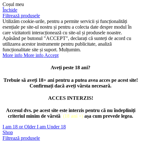
Coșul meu
Închide
Filtrează produsele
Utilizăm cookie-urile, pentru a permite servicii și funcționalități
esențiale pe site-ul nostru și pentru a colecta date despre modul în
care vizitatorii interacționează cu site-ul și produsele noastre.
Apăsând pe butonul "ACCEPT", declarați că sunteți de acord cu
utilizarea acestor instrumente pentru publicitate, analiză
funcționalitate site și suport. Mulțumim.
More info
More info
Accept
Aveți peste 18 ani?
Trebuie să aveți 18+ ani pentru a putea avea acces pe acest site!
Confirmați dacă aveți vârsta necesară.
ACCES INTERZIS!
Accesul dvs. pe acest site este interzis pentru că nu îndepliniți
criteriul minim de vârstă
(18 ani +)
așa cum prevede legea.
I am 18 or Older
I am Under 18
Shop
Filtrează produsele