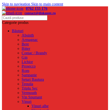
Skip to navigation
Skip to main content
0762 155 176
contact@diskount.ro
Categorie produs
Băuturi
Absinth
Armagnac
Bere
Bitter
Coniac / Brandy
Gin
Lichior
Prosecco
Rom
Șampanie
Seturi Bautura
Tequila
Triplu Sec
Vermouth
Vin Spumant
Vinuri
Vinuri albe