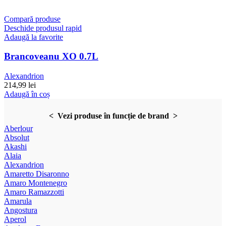
Compară produse
Deschide produsul rapid
Adaugă la favorite
Brancoveanu XO 0.7L
Alexandrion
214,99
lei
Adaugă în coș
< Vezi produse în funcție de brand >
Aberlour
Absolut
Akashi
Alaia
Alexandrion
Amaretto Disaronno
Amaro Montenegro
Amaro Ramazzotti
Amarula
Angostura
Aperol