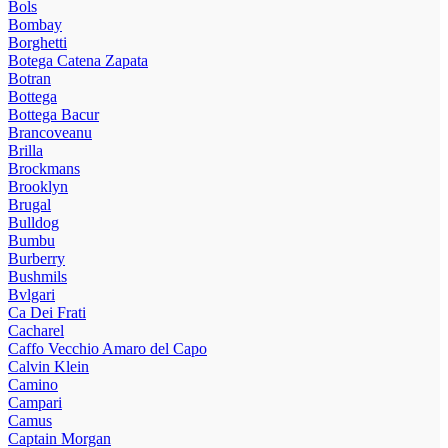
Bols
Bombay
Borghetti
Botega Catena Zapata
Botran
Bottega
Bottega Bacur
Brancoveanu
Brilla
Brockmans
Brooklyn
Brugal
Bulldog
Bumbu
Burberry
Bushmils
Bvlgari
Ca Dei Frati
Cacharel
Caffo Vecchio Amaro del Capo
Calvin Klein
Camino
Campari
Camus
Captain Morgan