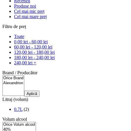
Recenzii
Produse noi
Cel mai mic preț
Cel mai mare preț
Filtru de preț
Toate
0,00
lei
-
60,00
lei
60,00
lei
-
120,00
lei
120,00
lei
-
180,00
lei
180,00
lei
-
240,00
lei
240,00
lei
+
Brand / Producător
Aplică
Litraj (volum)
0.7L
(2)
Volum alcool