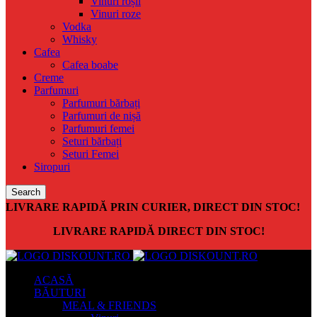
Vinuri roșii
Vinuri roze
Vodka
Whisky
Cafea
Cafea boabe
Creme
Parfumuri
Parfumuri bărbați
Parfumuri de nișă
Parfumuri femei
Seturi bărbați
Seturi Femei
Siropuri
Search
LIVRARE RAPIDĂ PRIN CURIER, DIRECT DIN STOC!
LIVRARE RAPIDĂ DIRECT DIN STOC!
ACASĂ
BĂUTURI
MEAL & FRIENDS