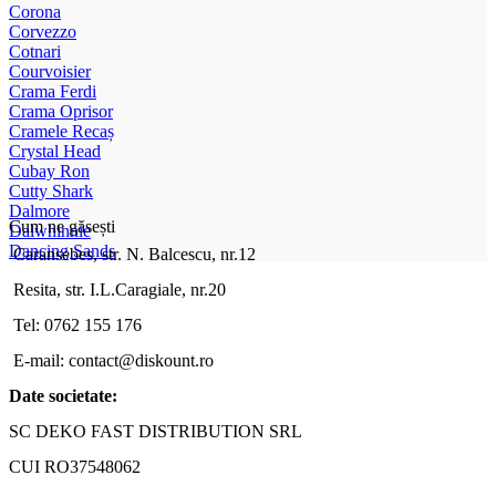
Corona
Corvezzo
Cotnari
Courvoisier
Crama Ferdi
Crama Oprisor
Cramele Recaș
Crystal Head
Cubay Ron
Cutty Shark
Dalmore
Cum ne găsești
Dalwhinnie
Dancing Sands
Caransebes, str. N. Balcescu, nr.12
Resita, str. I.L.Caragiale, nr.20
Tel: 0762 155 176
E-mail: contact@diskount.ro
Date societate:
SC DEKO FAST DISTRIBUTION SRL
CUI RO37548062