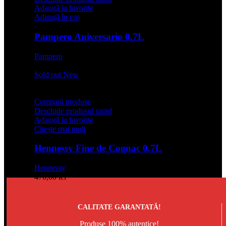
Adaugă la favorite
Adaugă în coș
Pampero Aniversario 0.7L
Pampero
129,99
lei
Sold out
New
Compară produse
Deschide produsul rapid
Adaugă la favorite
Citește mai mult
Hennessy Fine de Cognac 0.7L
Hennessy
470,00
lei
CALITATE GARANTATĂ!
Produse 100% autentice!