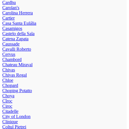
Cardhu
Carolan's
Carolina Herrera
Cartier
Casa Santa Eulália
Casamigos
Castelo della Sala
Catena Zapata
Caussade
Cavalli Roberto
Cervus
Chambord
Chateau Miraval
Chivas
Chivas Regal
Chloe
Chopard
Choping Potatto
Choya
Cîroc
Ciroc
Citadelle
City of London
Clinique
Coltul Pietrei