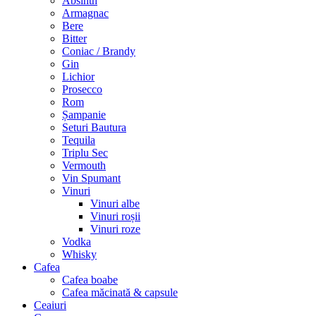
Absinth
Armagnac
Bere
Bitter
Coniac / Brandy
Gin
Lichior
Prosecco
Rom
Șampanie
Seturi Bautura
Tequila
Triplu Sec
Vermouth
Vin Spumant
Vinuri
Vinuri albe
Vinuri roșii
Vinuri roze
Vodka
Whisky
Cafea
Cafea boabe
Cafea măcinată & capsule
Ceaiuri