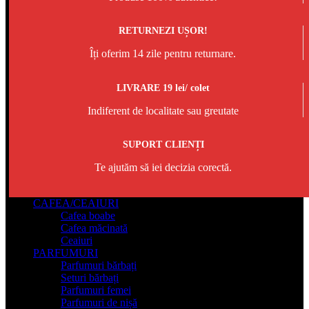
RETURNEZI UȘOR!
Îți oferim 14 zile pentru returnare.
LIVRARE 19 lei/ colet
Indiferent de localitate sau greutate
SUPORT CLIENȚI
Te ajutăm să iei decizia corectă.
CAFEA/CEAIURI
Cafea boabe
Cafea măcinată
Ceaiuri
PARFUMURI
Parfumuri bărbați
Seturi bărbați
Parfumuri femei
Parfumuri de nișă