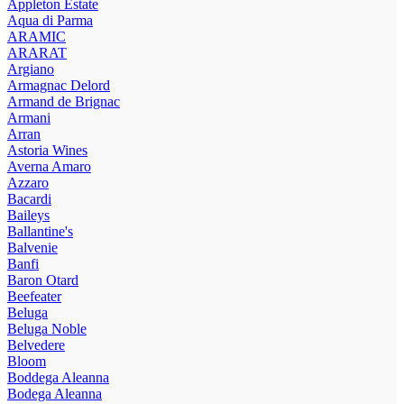
Appleton Estate
Aqua di Parma
ARAMIC
ARARAT
Argiano
Armagnac Delord
Armand de Brignac
Armani
Arran
Astoria Wines
Averna Amaro
Azzaro
Bacardi
Baileys
Ballantine's
Balvenie
Banfi
Baron Otard
Beefeater
Beluga
Beluga Noble
Belvedere
Bloom
Boddega Aleanna
Bodega Aleanna