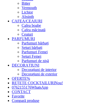
Bitter
Vermouth
Lichior
Absinth
CAFEA/CEAIURI
Cafea boabe
Cafea măcinată
Ceaiuri
PARFUMURI
Parfumuri bărbați
Seturi bărbați
Parfumuri Femei
Seturi Femei
Parfumuri de nișă
DECORAȚIUNI
Decorațiuni de interior
Decorațiuni de exterior
OFERTE
%
REȚETE COCKTAILURI
Nou!
0762155176
WhatsApp
CONTACT
Favorite
Compară produse