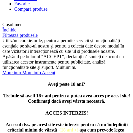
Favorite
Compară produse
Coșul meu
Închide
Filtrează produsele
Utilizăm cookie-urile, pentru a permite servicii și funcționalități
esențiale pe site-ul nostru și pentru a colecta date despre modul în
care vizitatorii interacționează cu site-ul și produsele noastre.
Apăsând pe butonul "ACCEPT", declarați că sunteți de acord cu
utilizarea acestor instrumente pentru publicitate, analiză
funcționalitate site și suport. Mulțumim.
More info
More info
Accept
Aveți peste 18 ani?
Trebuie să aveți 18+ ani pentru a putea avea acces pe acest site!
Confirmați dacă aveți vârsta necesară.
ACCES INTERZIS!
Accesul dvs. pe acest site este interzis pentru că nu îndepliniți
criteriul minim de vârstă
(18 ani +)
așa cum prevede legea.