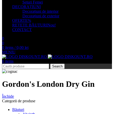
Seturi Femei
DECORAȚIUNI
Decorațiuni de interior
Decorațiuni de exterior
OFERTE
%
REȚETE BĂUTURI
Nou!
CONTACT
0
0
0
items
/
0,00
lei
MENIU
0
items
Search
Gordon's London Dry Gin
Închide
Categorii de produse
Băuturi