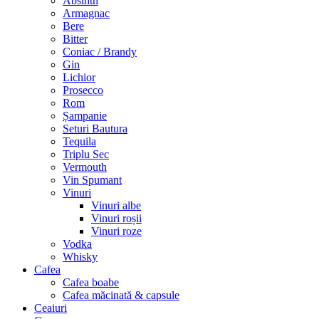
Absinth
Armagnac
Bere
Bitter
Coniac / Brandy
Gin
Lichior
Prosecco
Rom
Șampanie
Seturi Bautura
Tequila
Triplu Sec
Vermouth
Vin Spumant
Vinuri
Vinuri albe
Vinuri roșii
Vinuri roze
Vodka
Whisky
Cafea
Cafea boabe
Cafea măcinată & capsule
Ceaiuri