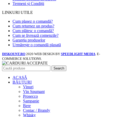
Termeni și Condiții
LINKURI UTILE
Cum plasez o comandă?
Cum returnez un produs?
Cum plătesc o comandă?
Cum se livrează comenzile?
Garanția produselor
Urmărește o comandă plasată
DISKOUNT.RO
2020 WEB DESIGN BY
SPEEDLIGHT MEDIA
. E-
COMMERCE SOLUTIONS.
Search
ACASĂ
BĂUTURI
Vinuri
Vin Spumant
Prosecco
Șampanie
Bere
Coniac / Brandy
Whisky