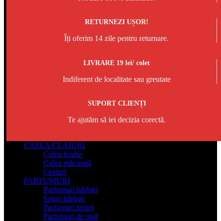
RETURNEZI UȘOR!
Îți oferim 14 zile pentru returnare.
LIVRARE 19 lei/ colet
Indiferent de localitate sau greutate
SUPORT CLIENȚI
Te ajutăm să iei decizia corectă.
CAFEA/CEAIURI
Cafea boabe
Cafea măcinată
Ceaiuri
PARFUMURI
Parfumuri bărbați
Seturi bărbați
Parfumuri femei
Parfumuri de nișă