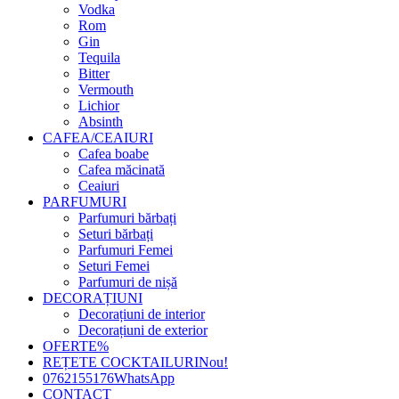
Vodka
Rom
Gin
Tequila
Bitter
Vermouth
Lichior
Absinth
CAFEA/CEAIURI
Cafea boabe
Cafea măcinată
Ceaiuri
PARFUMURI
Parfumuri bărbați
Seturi bărbați
Parfumuri Femei
Seturi Femei
Parfumuri de nișă
DECORAȚIUNI
Decorațiuni de interior
Decorațiuni de exterior
OFERTE
%
REȚETE COCKTAILURI
Nou!
0762155176
WhatsApp
CONTACT