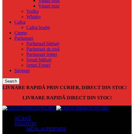
Vinuri roșii
Vinuri roze
Vodka
Whisky
Cafea
Cafea boabe
Creme
Parfumuri
Parfumuri bărbați
Parfumuri de nișă
Parfumuri femei
Seturi bărbați
Seturi Femei
Siropuri
Search
LIVRARE RAPIDĂ PRIN CURIER, DIRECT DIN STOC!
LIVRARE RAPIDĂ DIRECT DIN STOC!
ACASĂ
BĂUTURI
MEAL & FRIENDS