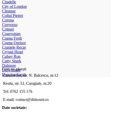
Citadelle
City of London
Clinique
Coltul Pietrei
Corona
Corvezzo
Cotnari
Courvoisier
Crama Ferdi
Crama Oprisor
Cramele Recaș
Crystal Head
Cubay Ron
Cutty Shark
Dalmore
Cum ne găsești
Dalwhinnie
Dancing Sands
Caransebes, str. N. Balcescu, nr.12
Resita, str. I.L.Caragiale, nr.20
Tel: 0762 155 176
E-mail: contact@diskount.ro
Date societate: