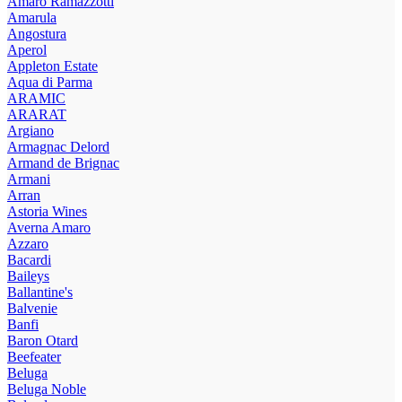
Amaro Ramazzotti
Amarula
Angostura
Aperol
Appleton Estate
Aqua di Parma
ARAMIC
ARARAT
Argiano
Armagnac Delord
Armand de Brignac
Armani
Arran
Astoria Wines
Averna Amaro
Azzaro
Bacardi
Baileys
Ballantine's
Balvenie
Banfi
Baron Otard
Beefeater
Beluga
Beluga Noble