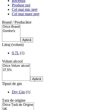
Recenzii
Produse noi
Cel mai mic preț
Cel mai mare preț
Brand / Producător
Aplică
Litraj (volum)
0.7L
(1)
Volum alcool
Aplică
Tipuri de gin
Dry Gin
(1)
Țara de origine