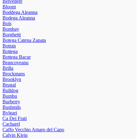
Belvedere
Bloom
Boddega Aleanna
Bodega Aleanna
Bols
Bombay
Borghetti
Botega Catena Zapata
Botran
Bottega
Bottega Bacur
Brancoveanu
Brilla
Brockmans
Brooklyn
Brugal
Bulldog
Bumbu
Burberry
Bushmils
Bvlgari
Ca Dei Frati
Cacharel
Caffo Vecchio Amaro del Capo
Calvin Klein