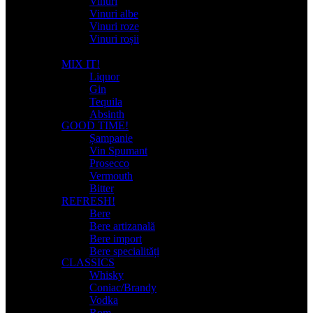
Vinuri
Vinuri albe
Vinuri roze
Vinuri roșii
MIX IT!
Liquor
Gin
Tequila
Absinth
GOOD TIME!
Șampanie
Vin Spumant
Prosecco
Vermouth
Bitter
REFRESH!
Bere
Bere artizanală
Bere import
Bere specialități
CLASSICS
Whisky
Coniac/Brandy
Vodka
Rom