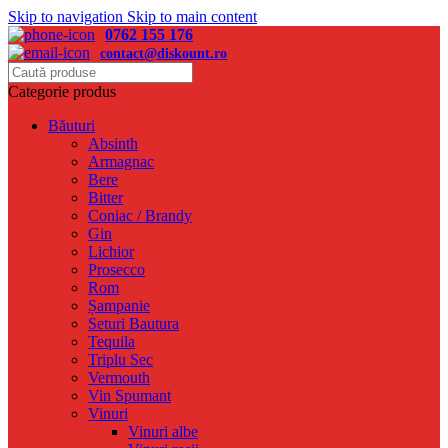
Skip to navigation
Skip to main content
0762 155 176
contact@diskount.ro
Categorie produs
Băuturi
Absinth
Armagnac
Bere
Bitter
Coniac / Brandy
Gin
Lichior
Prosecco
Rom
Șampanie
Seturi Bautura
Tequila
Triplu Sec
Vermouth
Vin Spumant
Vinuri
Vinuri albe