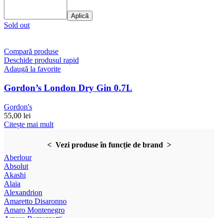
Aplică
Sold out
Compară produse
Deschide produsul rapid
Adaugă la favorite
Gordon’s London Dry Gin 0.7L
Gordon's
55,00
lei
Citește mai mult
< Vezi produse în funcție de brand >
Aberlour
Absolut
Akashi
Alaia
Alexandrion
Amaretto Disaronno
Amaro Montenegro