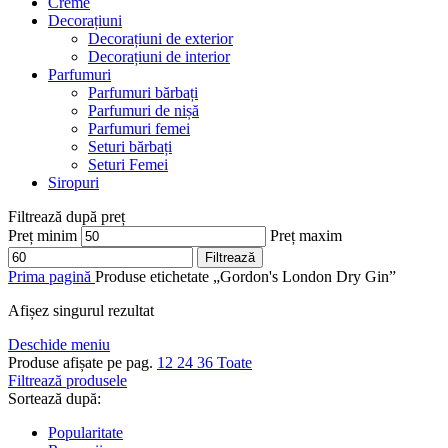
Creme
Decorațiuni
Decorațiuni de exterior
Decorațiuni de interior
Parfumuri
Parfumuri bărbați
Parfumuri de nișă
Parfumuri femei
Seturi bărbați
Seturi Femei
Siropuri
Filtrează după preț
Preț minim
Preț maxim
Filtrează
Prima pagină
Produse etichetate „Gordon's London Dry Gin”
Afișez singurul rezultat
Deschide meniu
Produse afișate pe pag.
12
24
36
Toate
Filtrează produsele
Sortează după:
Popularitate