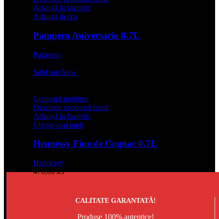
Adaugă la favorite
Adaugă în coș
Pampero Aniversario 0.7L
Pampero
129,99
lei
Sold out
New
Compară produse
Deschide produsul rapid
Adaugă la favorite
Citește mai mult
Hennessy Fine de Cognac 0.7L
Hennessy
470,00
lei
CALITATE GARANTATĂ!
Produse 100% autentice!